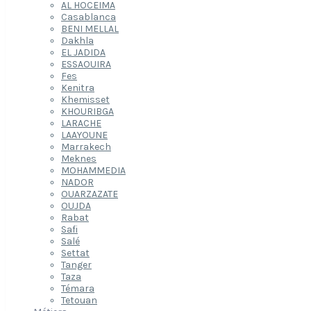
AL HOCEIMA
Casablanca
BENI MELLAL
Dakhla
EL JADIDA
ESSAOUIRA
Fes
Kenitra
Khemisset
KHOURIBGA
LARACHE
LAAYOUNE
Marrakech
Meknes
MOHAMMEDIA
NADOR
OUARZAZATE
OUJDA
Rabat
Safi
Salé
Settat
Tanger
Taza
Témara
Tetouan