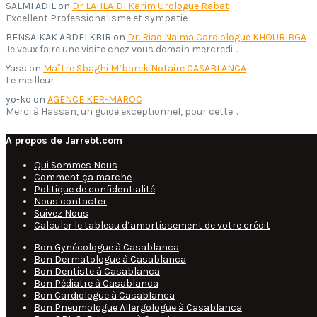
SALMI ADIL
on
Dr LAHLAIDI Karim Urologue Rabat
Excellent Professionalisme et sympatie
BENSAIKAK ABDELKBIR
on
Dr. Riad Naima Cardiologue KHOURIBGA
Je veux faire une visite chez vous demain mercredi…
Yass
on
Maître Sbaghi M’barek Notaire CASABLANCA
Le meilleur
yo-ko
on
AGENCE KER-MAROC
Merci à Hassan, un guide exceptionnel, pour cette…
A propos de Jarrebt.com
Qui Sommes Nous
Comment ça marche
Politique de confidentialité
Nous contacter
Suivez Nous
Calculer le tableau d’amortissement de votre crédit
Bon Gynécologue à Casablanca
Bon Dermatologue à Casablanca
Bon Dentiste à Casablanca
Bon Pédiatre à Casablanca
Bon Cardiologue à Casablanca
Bon Pneumologue Allergologue à Casablanca