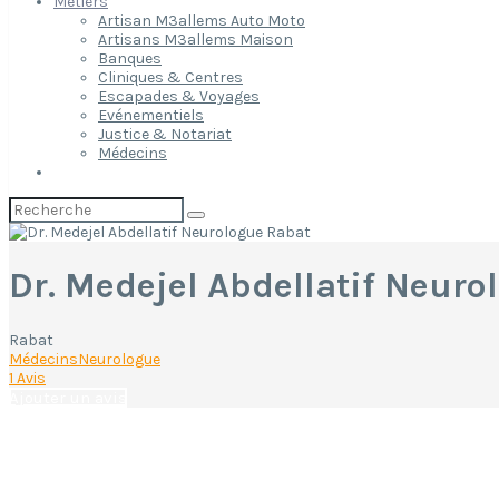
Métiers
Artisan M3allems Auto Moto
Artisans M3allems Maison
Banques
Cliniques & Centres
Escapades & Voyages
Evénementiels
Justice & Notariat
Médecins
Rechercher:
Dr. Medejel Abdellatif Neuro
Rabat
Médecins
Neurologue
1 Avis
Ajouter un avis